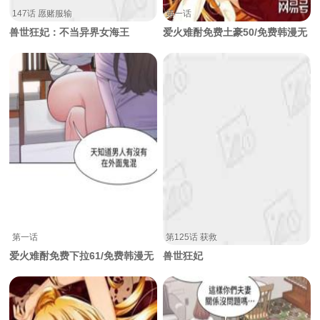
147话 愿赌服输
第一话
兽世狂妃：不当异界女海王
爱火难酎免费土豪50/免费韩漫无
阅读币
第一话
第125话 获救
爱火难酎免费下拉61/免费韩漫无
兽世狂妃
阅读币