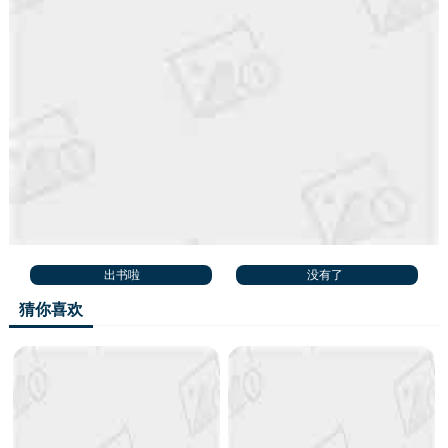
出书啦
没有了
猜你喜欢