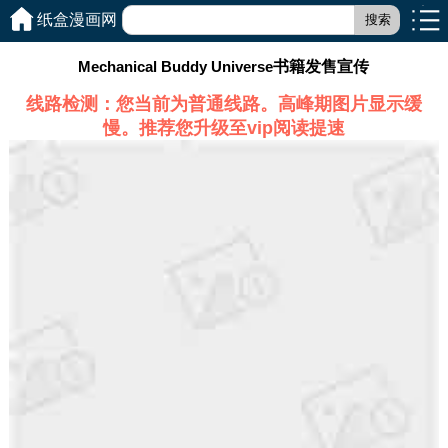
纸盒漫画网
搜索
Mechanical Buddy Universe
书籍发售宣传
线路检测：您当前为普通线路。高峰期图片显示缓
慢。推荐您升级至vip阅读提速