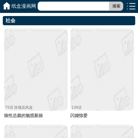
纸盒漫画网
搜索
社会
75话 玫瑰花风波
139话
狼性总裁的魅惑新娘
闪婚惊爱